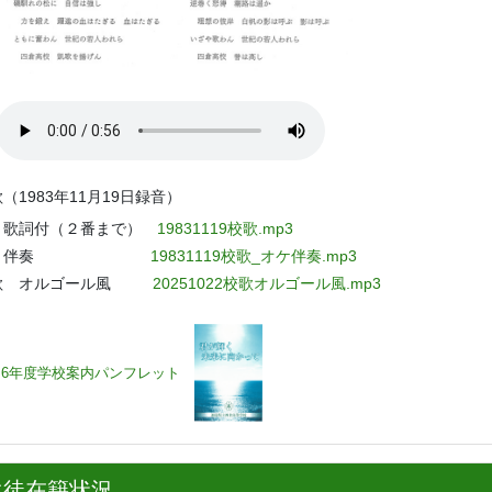
（1983年11月19日録音）
詞付（２番まで）
19831119校歌.mp3
伴奏
19831119校歌_オケ伴奏.mp3
歌 オルゴール風
20251022校歌オルゴール風.mp3
6
年度学校案内パンフレット
生徒在籍状況