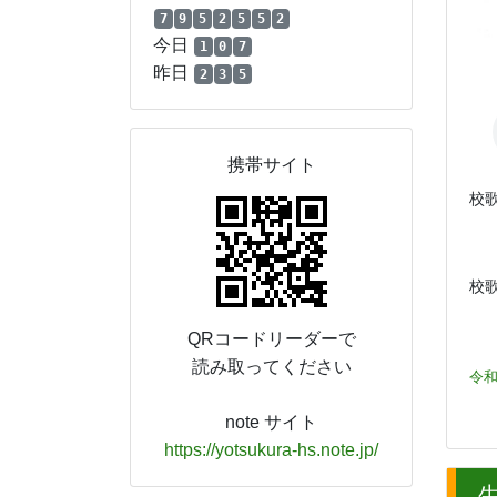
7
9
5
2
5
5
2
今日
1
0
7
昨日
2
3
5
携帯サイト
校歌
歌
校
QRコードリーダーで
読み取ってください
令和
note サイト
https://yotsukura-hs.note.jp/