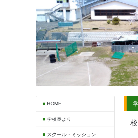
HOME
学校長より
校
希
スクール・ミッション