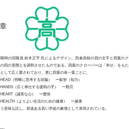
校章
創期時の旧職員
鈴木正平 氏によるデザイン。
四倉高校の四の文字と四葉のク
ーの四の形態とを調和させたものである。四葉のクローバーは「幸せ」をもた
のとして広く愛されており、更に四葉の各一葉ごとに、
EAD（明晰に思考する頭脳） ー叡智（知力）
ANDS（広く奉仕する援助の手） ー勤労
EART（誠実な心） ー愛情
EALTH（よりよい生活のための健康） ー健康
いう
意味も託し、前途ある若い学徒の象徴として表現されている。