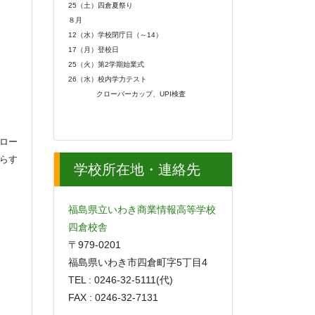
25（土）四倉夏祭り
８月
12（水）学校閉庁日（～14）
17（月）登校日
25（火）第2学期始業式
26（水）校内学力テスト
クローバーカップ、UPI検査
ロー
らす
学校所在地・連絡先
福島県立いわき商業情報高等学校
四倉校舎
〒979-0201
福島県いわき市四倉町字5丁目4
TEL : 0246-32-5111(代)
FAX : 0246-32-7131