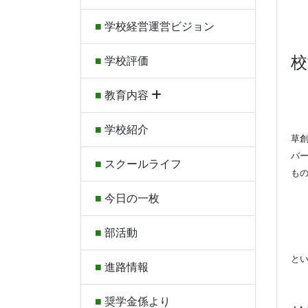
学校経営運営ビジョン
学校評価
教育内容
学校紹介
草
バ
スクールライフ
も
H
今日の一枚
H
H
部活動
H
と
進路情報
奨学金係より