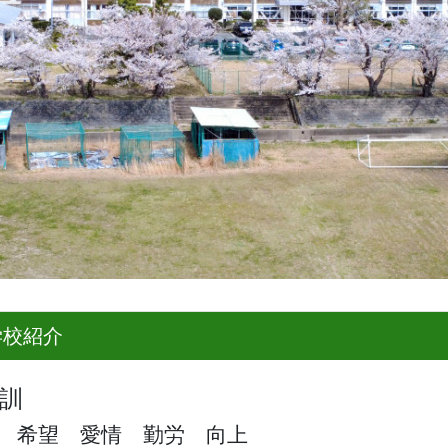
学校紹介
訓
望 愛情 勤労 向上