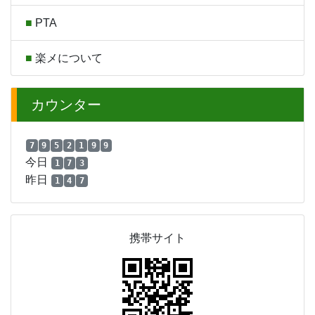
PTA
楽メについて
カウンター
7
9
5
2
1
9
9
今日
1
7
3
昨日
1
4
7
携帯サイト